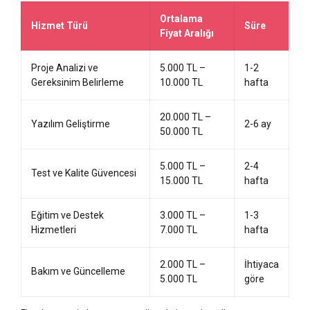
Ortalama
Hizmet Türü
Süre
Fiyat Aralığı
Proje Analizi ve
5.000 TL –
1-2
Gereksinim Belirleme
10.000 TL
hafta
20.000 TL –
Yazılım Geliştirme
2-6 ay
50.000 TL
5.000 TL –
2-4
Test ve Kalite Güvencesi
15.000 TL
hafta
Eğitim ve Destek
3.000 TL –
1-3
Hizmetleri
7.000 TL
hafta
2.000 TL –
İhtiyaca
Bakım ve Güncelleme
5.000 TL
göre