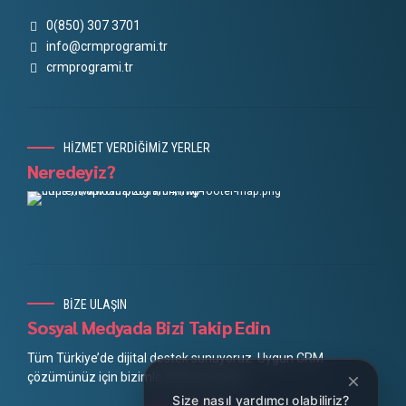
0(850) 307 3701
info@crmprogrami.tr
crmprogrami.tr
HİZMET VERDİĞİMİZ YERLER
Neredeyiz?
BİZE ULAŞIN
Sosyal Medyada Bizi Takip Edin
Tüm Türkiye’de dijital destek sunuyoruz. Uygun CRM
çözümünüz için bizimle iletişime geçin.
Size nasıl yardımcı olabiliriz?