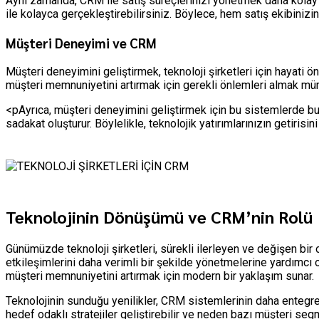
Aynı zamanda, CRM ile satış süreçlerinizi yönetmek daha kolay ha
ile kolayca gerçekleştirebilirsiniz. Böylece, hem satış ekibinizin
Müşteri Deneyimi ve CRM
Müşteri deneyimini geliştirmek, teknoloji şirketleri için hayati 
müşteri memnuniyetini artırmak için gerekli önlemleri almak müm
<pAyrıca, müşteri deneyimini geliştirmek için bu sistemlerde b
sadakat oluşturur. Böylelikle, teknolojik yatırımlarınızın getirisini
Teknolojinin Dönüşümü ve CRM’nin Rolü
Günümüzde teknoloji şirketleri, sürekli ilerleyen ve değişen bir
etkileşimlerini daha verimli bir şekilde yönetmelerine yardımcı ol
müşteri memnuniyetini artırmak için modern bir yaklaşım sunar.
Teknolojinin sunduğu yenilikler, CRM sistemlerinin daha entegre v
hedef odaklı stratejiler geliştirebilir ve neden bazı müşteri seg