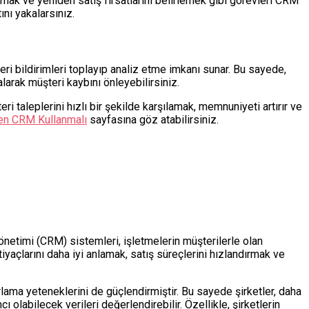
tmak ve yeniden satış fırsatlarını belirlemek gibi görevleri CRM
ını yakalarsınız.
geri bildirimleri toplayıp analiz etme imkanı sunar. Bu sayede,
arak müşteri kaybını önleyebilirsiniz.
eri taleplerini hızlı bir şekilde karşılamak, memnuniyeti artırır ve
den CRM Kullanmalı
sayfasına göz atabilirsiniz.
yönetimi (CRM) sistemleri, işletmelerin müşterilerle olan
tiyaçlarını daha iyi anlamak, satış süreçlerini hızlandırmak ve
rlama yeteneklerini de güçlendirmiştir. Bu sayede şirketler, daha
olabilecek verileri değerlendirebilir. Özellikle, şirketlerin