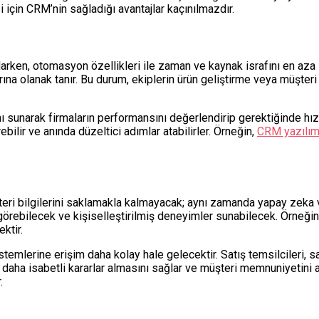
 için CRM’nin sağladığı avantajlar kaçınılmazdır.
arken, otomasyon özellikleri ile zaman ve kaynak israfını en aza in
ına olanak tanır. Bu durum, ekiplerin ürün geliştirme veya müşteri i
sunarak firmaların performansını değerlendirip gerektiğinde hızlıc
bilir ve anında düzeltici adımlar atabilirler. Örneğin,
CRM yazılımı
şteri bilgilerini saklamakla kalmayacak; aynı zamanda yapay zeka
görebilecek ve kişiselleştirilmiş deneyimler sunabilecek. Örneğin, 
ktir.
sistemlerine erişim daha kolay hale gelecektir. Satış temsilcileri,
daha isabetli kararlar almasını sağlar ve müşteri memnuniyetini art
.