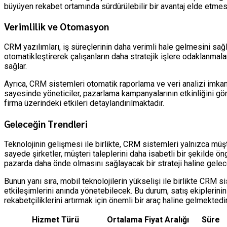
büyüyen rekabet ortamında sürdürülebilir bir avantaj elde etmesi
Verimlilik ve Otomasyon
CRM yazılımları, iş süreçlerinin daha verimli hale gelmesini sağl
otomatikleştirerek çalışanların daha stratejik işlere odaklanmalar
sağlar.
Ayrıca, CRM sistemleri otomatik raporlama ve veri analizi imkanı 
sayesinde yöneticiler, pazarlama kampanyalarının etkinliğini göre
firma üzerindeki etkileri detaylandırılmaktadır.
Geleceğin Trendleri
Teknolojinin gelişmesi ile birlikte, CRM sistemleri yalnızca mü
sayede şirketler, müşteri taleplerini daha isabetli bir şekilde ön
pazarda daha önde olmasını sağlayacak bir strateji haline gelece
Bunun yanı sıra, mobil teknolojilerin yükselişi ile birlikte CRM 
etkileşimlerini anında yönetebilecek. Bu durum, satış ekiplerinin 
rekabetçiliklerini artırmak için önemli bir araç haline gelmektedir
Hizmet Türü
Ortalama Fiyat Aralığı
Süre