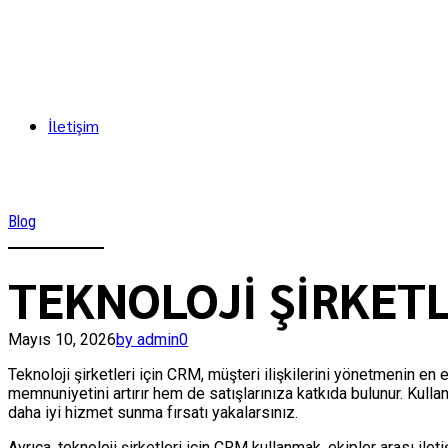
İletişim
Blog
TEKNOLOJİ ŞİRKETL
Mayıs 10, 2026
by admin
0
Teknoloji şirketleri için CRM, müşteri ilişkilerini yönetmenin en 
memnuniyetini artırır hem de satışlarınıza katkıda bulunur. Kulla
daha iyi hizmet sunma fırsatı yakalarsınız.
Ayrıca, teknoloji şirketleri için CRM kullanmak, ekipler arası ilet