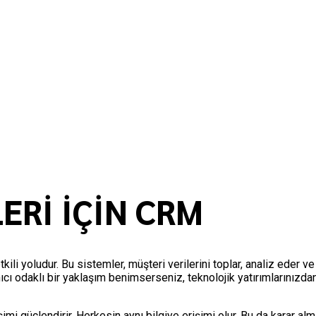
ERİ İÇİN CRM
etkili yoludur. Bu sistemler, müşteri verilerini toplar, analiz eder
nıcı odaklı bir yaklaşım benimserseniz, teknolojik yatırımlarınızda
işimi güçlendirir. Herkesin aynı bilgiye erişimi olur. Bu da karar al