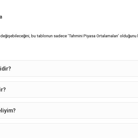
a
değişebileceğini, bu tablonun sadece ‘Tahmini Piyasa Ortalamaları’ olduğunu be
idir?
ir?
liyim?