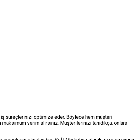
 ve iş süreçlerinizi optimize eder. Böylece hem müşteri
n maksimum verim alırsınız. Müşterilerinizi tanıdıkça, onlara
ma süreçlerinizi hızlandırır. Soft Marketing olarak, size en uygun