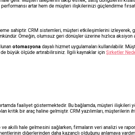
le gelir. Müşteri taleplerini takip etmek, satış döngülerini kısal
 performansı artar hem de müşteri ilişkilerinizi güçlendirme fırsat
öneme sahiptir. CRM sistemleri, müşteri etkileşimlerini izleyerek, 
kündür. Örneğin, olumsuz geri dönüşler üzerine hızlıca aksiyon al
ulunan
otomasyona
dayalı hizmet uygulamaları kullanılabilir. Müşt
 de büyük ölçüde artırabilirsiniz. İlgili kaynaklar için
Şirketler Ne
 ortamda faaliyet göstermektedir. Bu bağlamda, müşteri ilişkileri 
an kritik bir araç haline gelmiştir. CRM yazılımları, müşterilerin ih
e akıllı hale gelmesini sağlarken, firmaların veri analizi ve rapo
mentlerinin diğerlerinden daha kazançlı olduğunu anlamaya yardımcı 