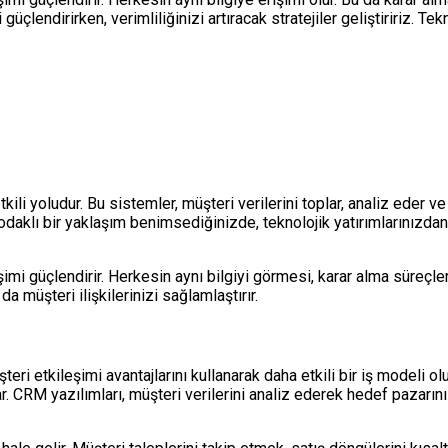
üçlendirirken, verimliliğinizi artıracak stratejiler geliştiririz. T
etkili yoludur. Bu sistemler, müşteri verilerini toplar, analiz ede
ı odaklı bir yaklaşım benimsediğinizde, teknolojik yatırımlarınızda
şimi güçlendirir. Herkesin aynı bilgiyi görmesi, karar alma süreçleri
 da müşteri ilişkilerinizi sağlamlaştırır.
eri etkileşimi avantajlarını kullanarak daha etkili bir iş modeli o
r. CRM yazılımları, müşteri verilerini analiz ederek hedef pazarını