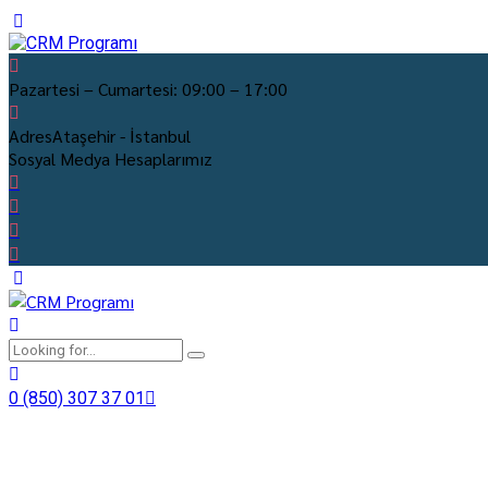
Pazartesi – Cumartesi:
09:00 – 17:00
Adres
Ataşehir - İstanbul
Sosyal Medya Hesaplarımız
0 (850) 307 37 01