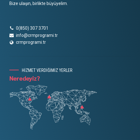
Bize ulaşın, birlikte büyüyelim.
0(850) 307 3701
info@crmprogrami.tr
crmprogrami.tr
HİZMET VERDİĞİMİZ YERLER
Neredeyiz?