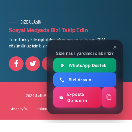
BİZE ULAŞIN
Sosyal Medyada Bizi Takip Edin
Tüm Türkiye’de dijital destek sunuyoruz. Uygun CRM
çözümünüz için bizimle iletişime geçin.
Size nasıl yardımcı olabiliriz?
WhatsApp Destek
Bizi Arayın
E-posta
2024
Soft Marketing
Mobil Uygulama Geliştirme
Gönderin
Anasayfa
Hakkımızda
Ücretlendirme
Blog
İletişim