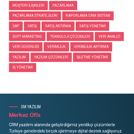
MÜŞTERI İLIŞKILERI
PAZARLAMA
PAZARLAMA STRATEJILERI
RAPORLAMA CRM SISTEMI
SAP
SATIŞ
SATIŞ ARTIRMA
SATIŞ YÖNETIMI
SOFT MARKETING
TEKNOLOJI ÇÖZÜMLERI
VERI ANALIZI
VERI GÜVENLIĞI
VERIMLILIK
VERIMLILIK ARTIRMA
YAZILIM
YAZILIM ÇÖZÜMLERI
İŞLETME YÖNETIMI
İŞ YÖNETIMI
SM YAZILIM
Merkez Ofis
CRM yazılımı alanında geliştirdiğimiz yenilikçi çözümlerle
Türkiye genelindeki birçok işletmeye dijital destek sağlıyoruz.