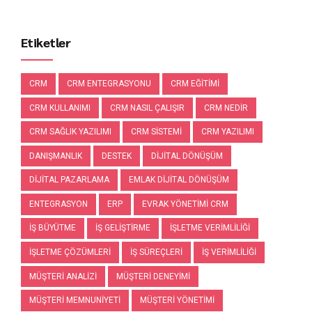
Etiketler
CRM
CRM ENTEGRASYONU
CRM EĞITIMI
CRM KULLANIMI
CRM NASIL ÇALIŞIR
CRM NEDIR
CRM SAĞLIK YAZILIMI
CRM SISTEMI
CRM YAZILIMI
DANIŞMANLIK
DESTEK
DIJITAL DÖNÜŞÜM
DIJITAL PAZARLAMA
EMLAK DIJITAL DÖNÜŞÜM
ENTEGRASYON
ERP
EVRAK YÖNETIMI CRM
IŞ BÜYÜTME
IŞ GELIŞTIRME
IŞLETME VERIMLILIĞI
IŞLETME ÇÖZÜMLERI
IŞ SÜREÇLERI
IŞ VERIMLILIĞI
MÜŞTERI ANALIZI
MÜŞTERI DENEYIMI
MÜŞTERI MEMNUNIYETI
MÜŞTERI YÖNETIMI