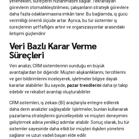
yetenekleri, süreçlerin hızlanmasını sağlar. Tekrarlayan
görevlerin otomatikleştirilmesi, çalışanların stratejik görevlere
daha fazla odaklanmasına imkân tanır. Bu bağlamda, iş gücü
verimliliği önemli ölçüde artar. Ayrıca, bu tür sistemler iş
süreçlerinin şeffaflığını artırır ve organizasyonlar arasındaki
iletişimi güçlendirir.
Veri Bazlı Karar Verme
Süreçleri
Veri analizi, CRM sistemlerinin sunduğu en büyük
avantajlardan bir diğeridir. Müşteri alışkanlıklarını, tercihlerini
ve geri bildirimlerini inceleyerek, işletmeler bilgiye dayalı
kararlar alabilirler. Bu sayede,
pazar trendlerini
daha iyi takip
edebilir ve rekabet avantajı oluşturabilirler.
CRM sistemleri, iş zekası (BI) araçlarıyla entegre edilerek
daha derin analizler sağlayabilir. İşletmeler, bunları kullanarak
pazarlama stratejilerini güncelleyebilir ve müşteri deneyimini
geliştirmek adına yenilikçi adımlar atabilir. Sonuç olarak, bu tür
sistemler sayesinde daha etkili bir müşteri ilişkileri yönetimi
sağlanır ve uzun vadeli başarı elde edilir.