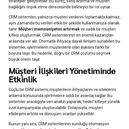
stratejiler geliştirebilir. Bu süreç, satış artırma ve müşteri
bağlılığını teşvik etme derecesinde belirleyici bir rol oynar.
CRM sistemleri, yalnızca müşteri verilerini toplamakla kalmaz,
aynı zamanda bu verileri etkili bir şekilde kullanmanıza olanak
tanır.
Müşteri memnuniyetini artırmak
ve sadık bir müşteri
kitlesi oluşturmak, CRM sistemlerinin en önemli kazançları
arasında yer alır. Otomatik ihtiyaca dayalı iletişim sunabilen bu
sistemler, işletmelerin müşterilerle olan ilişkisini farklı bir
boyuta taşır. Bu nedenle, doğru bir CRM çözümü seçmek
büyük önem taşır.
Müşteri İlişkileri Yönetiminde
Etkinlik
Güçlü bir CRM sistemi, müşterilerin ihtiyaçlarını ve isteklerini
anlama konusunda işletmelere ciddi bir avantaj sağlar. Bu
sistemler aracılığıyla veri analizi yaparak, hedef kitleye yönelik
özel kampanyalar oluşturulabilir. Dolayısıyla, müşteri
etkileşimi artırılır ve dönüşüm oranları yükseltilir.
Bunun yanı sıra, CRM sistemlerinin sunduğu otomasyon