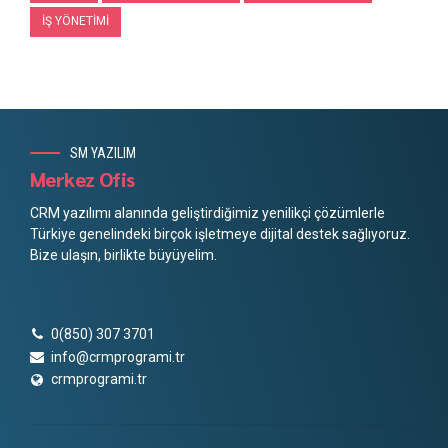
İŞ YÖNETIMI
SM YAZILIM
Merkez Ofis
CRM yazılımı alanında geliştirdiğimiz yenilikçi çözümlerle
Türkiye genelindeki birçok işletmeye dijital destek sağlıyoruz.
Bize ulaşın, birlikte büyüyelim.
0(850) 307 3701
info@crmprogrami.tr
crmprogrami.tr