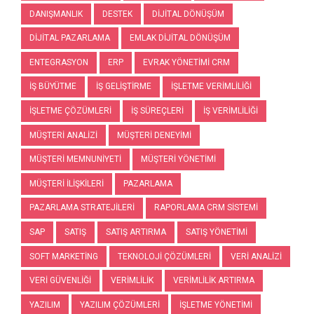
DANIŞMANLIK
DESTEK
DIJITAL DÖNÜŞÜM
DIJITAL PAZARLAMA
EMLAK DIJITAL DÖNÜŞÜM
ENTEGRASYON
ERP
EVRAK YÖNETIMI CRM
IŞ BÜYÜTME
IŞ GELIŞTIRME
IŞLETME VERIMLILIĞI
IŞLETME ÇÖZÜMLERI
IŞ SÜREÇLERI
IŞ VERIMLILIĞI
MÜŞTERI ANALIZI
MÜŞTERI DENEYIMI
MÜŞTERI MEMNUNIYETI
MÜŞTERI YÖNETIMI
MÜŞTERI İLIŞKILERI
PAZARLAMA
PAZARLAMA STRATEJILERI
RAPORLAMA CRM SISTEMI
SAP
SATIŞ
SATIŞ ARTIRMA
SATIŞ YÖNETIMI
SOFT MARKETING
TEKNOLOJI ÇÖZÜMLERI
VERI ANALIZI
VERI GÜVENLIĞI
VERIMLILIK
VERIMLILIK ARTIRMA
YAZILIM
YAZILIM ÇÖZÜMLERI
İŞLETME YÖNETIMI