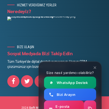
HİZMET VERDİĞİMİZ YERLER
Neredeyiz?
BİZE ULAŞIN
Sosyal Medyada Bizi Takip Edin
Tüm Türkiye’de dijital destek sunuyoruz. Uygun CRM
çözümünüz için bizimle iletişime geçin.
Size nasıl yardımcı olabiliriz?
WhatsApp Destek
Bizi Arayın
E-posta
2024
Soft Marketing
Mobil Uygulama Geliştirme