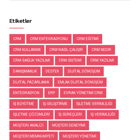
Etiketler
CRM
CRM ENTEGRASYONU
CRM EĞITIMI
CRM KULLANIMI
CRM NASIL ÇALIŞIR
CRM NEDIR
CRM SAĞLIK YAZILIMI
CRM SISTEMI
CRM YAZILIMI
DANIŞMANLIK
DESTEK
DIJITAL DÖNÜŞÜM
DIJITAL PAZARLAMA
EMLAK DIJITAL DÖNÜŞÜM
ENTEGRASYON
ERP
EVRAK YÖNETIMI CRM
IŞ BÜYÜTME
IŞ GELIŞTIRME
IŞLETME VERIMLILIĞI
IŞLETME ÇÖZÜMLERI
IŞ SÜREÇLERI
IŞ VERIMLILIĞI
MÜŞTERI ANALIZI
MÜŞTERI DENEYIMI
MÜŞTERI MEMNUNIYETI
MÜŞTERI YÖNETIMI