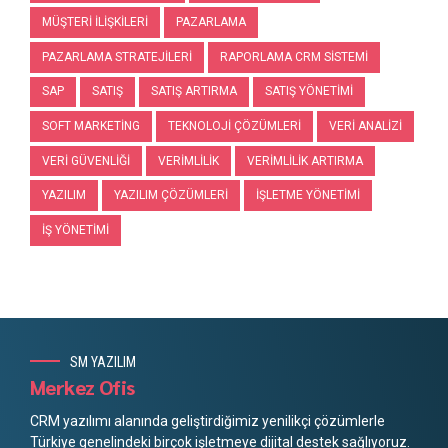
MÜŞTERI İLIŞKILERI
PAZARLAMA
PAZARLAMA STRATEJILERI
RAPORLAMA CRM SISTEMI
SAP
SATIŞ
SATIŞ ARTIRMA
SATIŞ YÖNETIMI
SOFT MARKETING
TEKNOLOJI ÇÖZÜMLERI
VERI ANALIZI
VERI GÜVENLIĞI
VERIMLILIK
VERIMLILIK ARTIRMA
YAZILIM
YAZILIM ÇÖZÜMLERI
İŞLETME YÖNETIMI
İŞ YÖNETIMI
SM YAZILIM
Merkez Ofis
CRM yazılımı alanında geliştirdiğimiz yenilikçi çözümlerle
Türkiye genelindeki birçok işletmeye dijital destek sağlıyoruz.