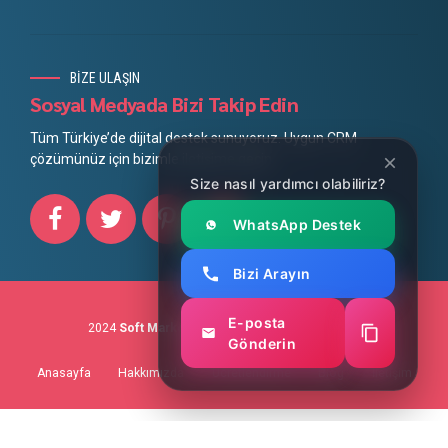
BİZE ULAŞIN
Sosyal Medyada Bizi Takip Edin
Tüm Türkiye’de dijital destek sunuyoruz. Uygun CRM
çözümünüz için bizimle iletişime geçin.
Size nasıl yardımcı olabiliriz?
WhatsApp Destek
Bizi Arayın
E-posta
2024
Soft Marketing
Mobil Uygulama Geliştirme
Gönderin
Anasayfa
Hakkımızda
Ücretlendirme
Blog
İletişim