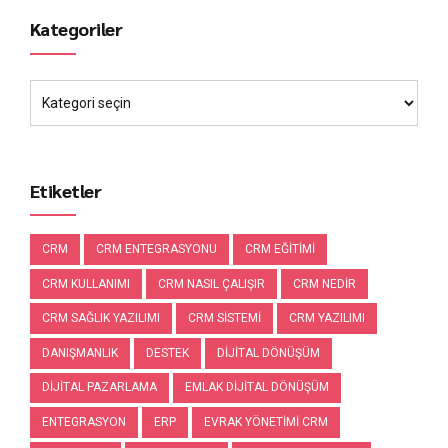
Kategoriler
Etiketler
CRM
CRM ENTEGRASYONU
CRM EĞITIMI
CRM KULLANIMI
CRM NASIL ÇALIŞIR
CRM NEDIR
CRM SAĞLIK YAZILIMI
CRM SISTEMI
CRM YAZILIMI
DANIŞMANLIK
DESTEK
DIJITAL DÖNÜŞÜM
DIJITAL PAZARLAMA
EMLAK DIJITAL DÖNÜŞÜM
ENTEGRASYON
ERP
EVRAK YÖNETIMI CRM