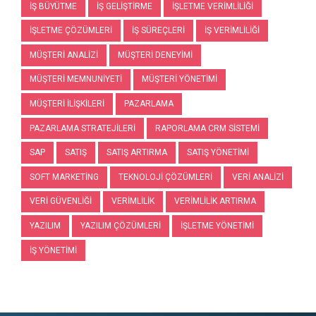
IŞ BÜYÜTME
IŞ GELIŞTIRME
IŞLETME VERIMLILIĞI
IŞLETME ÇÖZÜMLERI
IŞ SÜREÇLERI
IŞ VERIMLILIĞI
MÜŞTERI ANALIZI
MÜŞTERI DENEYIMI
MÜŞTERI MEMNUNIYETI
MÜŞTERI YÖNETIMI
MÜŞTERI İLIŞKILERI
PAZARLAMA
PAZARLAMA STRATEJILERI
RAPORLAMA CRM SISTEMI
SAP
SATIŞ
SATIŞ ARTIRMA
SATIŞ YÖNETIMI
SOFT MARKETING
TEKNOLOJI ÇÖZÜMLERI
VERI ANALIZI
VERI GÜVENLIĞI
VERIMLILIK
VERIMLILIK ARTIRMA
YAZILIM
YAZILIM ÇÖZÜMLERI
İŞLETME YÖNETIMI
İŞ YÖNETIMI