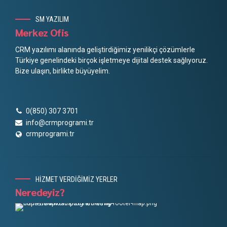
SM YAZILIM
Merkez Ofis
CRM yazılımı alanında geliştirdiğimiz yenilikçi çözümlerle
Türkiye genelindeki birçok işletmeye dijital destek sağlıyoruz.
Bize ulaşın, birlikte büyüyelim.
0(850) 307 3701
info@crmprogrami.tr
crmprogrami.tr
HİZMET VERDİĞİMİZ YERLER
Neredeyiz?