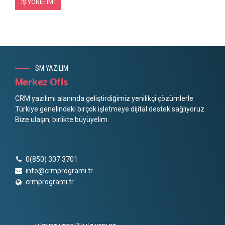
İŞ YÖNETIMI
SM YAZILIM
Merkez Ofis
CRM yazılımı alanında geliştirdiğimiz yenilikçi çözümlerle
Türkiye genelindeki birçok işletmeye dijital destek sağlıyoruz.
Bize ulaşın, birlikte büyüyelim.
0(850) 307 3701
info@crmprogrami.tr
crmprogrami.tr