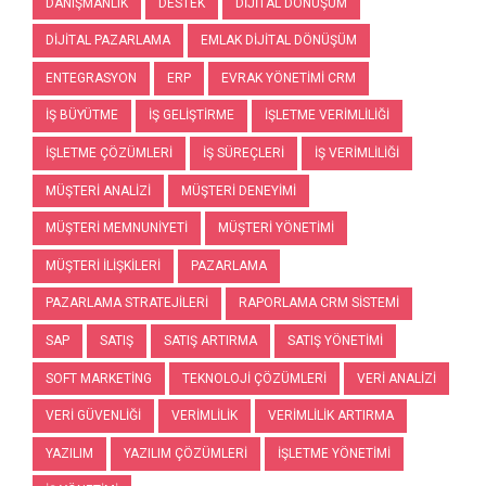
DANIŞMANLIK
DESTEK
DIJITAL DÖNÜŞÜM
DIJITAL PAZARLAMA
EMLAK DIJITAL DÖNÜŞÜM
ENTEGRASYON
ERP
EVRAK YÖNETIMI CRM
IŞ BÜYÜTME
IŞ GELIŞTIRME
IŞLETME VERIMLILIĞI
IŞLETME ÇÖZÜMLERI
IŞ SÜREÇLERI
IŞ VERIMLILIĞI
MÜŞTERI ANALIZI
MÜŞTERI DENEYIMI
MÜŞTERI MEMNUNIYETI
MÜŞTERI YÖNETIMI
MÜŞTERI İLIŞKILERI
PAZARLAMA
PAZARLAMA STRATEJILERI
RAPORLAMA CRM SISTEMI
SAP
SATIŞ
SATIŞ ARTIRMA
SATIŞ YÖNETIMI
SOFT MARKETING
TEKNOLOJI ÇÖZÜMLERI
VERI ANALIZI
VERI GÜVENLIĞI
VERIMLILIK
VERIMLILIK ARTIRMA
YAZILIM
YAZILIM ÇÖZÜMLERI
İŞLETME YÖNETIMI