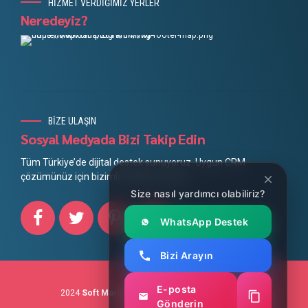
HİZMET VERDİĞİMİZ YERLER
Neredeyiz?
BİZE ULAŞIN
Sosyal Medyada Bizi Takip Edin
Tüm Türkiye’de dijital destek sunuyoruz. Uygun CRM
çözümünüz için bizimle iletişime geçin.
Size nasıl yardımcı olabiliriz?
WhatsApp Destek
Bizi Arayın
E-posta
2024
Soft Marketing
Mobil Uygulama Geliştirme
Gönderin