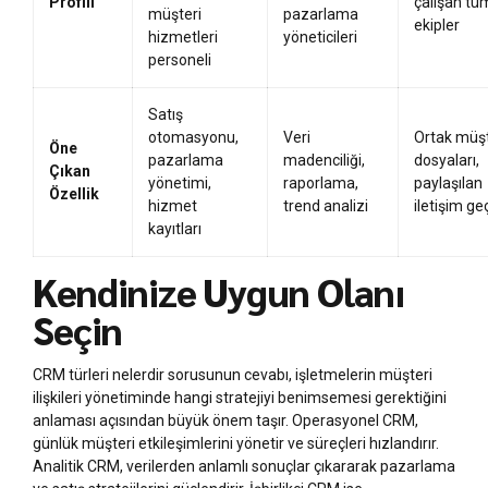
Profili
çalışan tü
müşteri
pazarlama
ekipler
hizmetleri
yöneticileri
personeli
Satış
otomasyonu,
Veri
Ortak müşt
Öne
pazarlama
madenciliği,
dosyaları,
Çıkan
yönetimi,
raporlama,
paylaşılan
Özellik
hizmet
trend analizi
iletişim ge
kayıtları
Kendinize Uygun Olanı
Seçin
CRM türleri nelerdir sorusunun cevabı, işletmelerin müşteri
ilişkileri yönetiminde hangi stratejiyi benimsemesi gerektiğini
anlaması açısından büyük önem taşır. Operasyonel CRM,
günlük müşteri etkileşimlerini yönetir ve süreçleri hızlandırır.
Analitik CRM, verilerden anlamlı sonuçlar çıkararak pazarlama