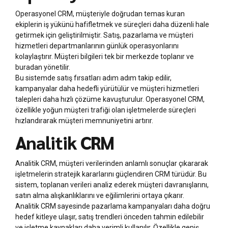
Operasyonel CRM, müşteriyle doğrudan temas kuran
ekiplerin iş yükünü hafifletmek ve süreçleri daha düzenli hale
getirmek için geliştirilmiştir. Satış, pazarlama ve müşteri
hizmetleri departmanlarının günlük operasyonlarını
kolaylaştırır. Müşteri bilgileri tek bir merkezde toplanır ve
buradan yönetilir.
Bu sistemde satış fırsatları adım adım takip edilir,
kampanyalar daha hedefli yürütülür ve müşteri hizmetleri
talepleri daha hızlı çözüme kavuşturulur. Operasyonel CRM,
özellikle yoğun müşteri trafiği olan işletmelerde süreçleri
hızlandırarak müşteri memnuniyetini artırır.
Analitik CRM
Analitik CRM, müşteri verilerinden anlamlı sonuçlar çıkararak
işletmelerin stratejik kararlarını güçlendiren CRM türüdür. Bu
sistem, toplanan verileri analiz ederek müşteri davranışlarını,
satın alma alışkanlıklarını ve eğilimlerini ortaya çıkarır.
Analitik CRM sayesinde pazarlama kampanyaları daha doğru
hedef kitleye ulaşır, satış trendleri önceden tahmin edilebilir
ve işletme kaynakları daha verimli kullanılır. Özellikle geniş