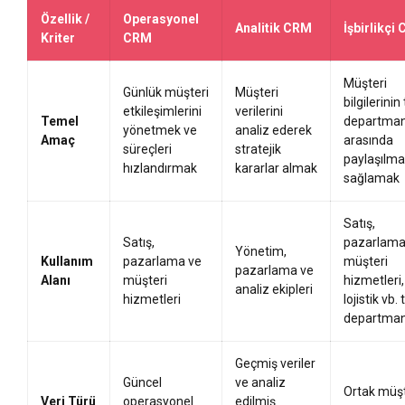
Özellik /
Operasyonel
Analitik CRM
İşbirlikçi
Kriter
CRM
Müşteri
Günlük müşteri
Müşteri
bilgilerini
etkileşimlerini
verilerini
Temel
departman
yönetmek ve
analiz ederek
Amaç
arasında
süreçleri
stratejik
paylaşılma
hızlandırmak
kararlar almak
sağlamak
Satış,
Satış,
pazarlama
Yönetim,
Kullanım
pazarlama ve
müşteri
pazarlama ve
Alanı
müşteri
hizmetleri,
analiz ekipleri
hizmetleri
lojistik vb.
departman
Geçmiş veriler
Güncel
ve analiz
Ortak müşt
Veri Türü
operasyonel
edilmiş