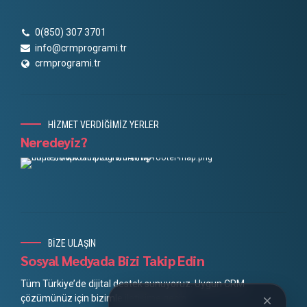
0(850) 307 3701
info@crmprogrami.tr
crmprogrami.tr
HİZMET VERDİĞİMİZ YERLER
Neredeyiz?
BİZE ULAŞIN
Sosyal Medyada Bizi Takip Edin
Tüm Türkiye’de dijital destek sunuyoruz. Uygun CRM
çözümünüz için bizimle iletişime geçin.