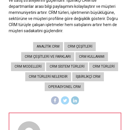
ve satış stratejilerini güçlendirir. İşbirlikçi CRM ise
departmanlar arası bilgi paylaşımını kolaylaştırır ve müşteri
memnuniyetini artırır. CRM türleri, işletmenin büyüklüğüne,
sektörüne ve müşteri profiline göre değişiklik gösterir. Doğru
CRM türüyle çalışan işletmeler hem satışlarını artırır hem de
müşteri sadakatini güçlendirir.
ANALITIK CRM
CRM ÇEŞITLERI
CRM ÇEŞITLERI VE FARKLARI
CRM KULLANIMI
CRM MODELLERI
CRM SISTEM TÜRLERI
CRM TÜRLERI
CRM TÜRLERI NELERDIR
İŞBIRLIKÇI CRM
OPERASYONEL CRM