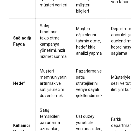
veri tabanı
müşteri verileri
müşteri
bilgileri
Satış
Müşteri
Departman
fırsatlarını
eğilimlerini
arası iletiş
Sağladığı
takip etme,
tahmin etme,
güçlendir
Fayda
kampanya
hedef kitle
koordinas
yönetimi, hızlı
analizi yapma
sağlama
hizmet sunma
Müşteri
Pazarlama ve
memnuniyetini
satış
Müşteriyle
Hedef
artırmak ve
stratejilerini
sesli ve tut
satış sürecini
veriye dayalı
iletişim k
düzenlemek
şekillendirmek
Satış
temsilcileri,
Üst düzey
Farklı
pazarlama
yöneticiler,
Kullanıcı
departman
uzmanları,
veri analistleri,