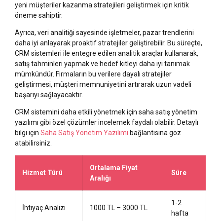
yeni müşteriler kazanma stratejileri geliştirmek için kritik
öneme sahiptir.
Ayrıca, veri analitiği sayesinde işletmeler, pazar trendlerini
daha iyi anlayarak proaktif stratejiler geliştirebilir. Bu süreçte,
CRM sistemleri ile entegre edilen analitik araçlar kullanarak,
satış tahminleri yapmak ve hedef kitleyi daha iyi tanımak
mümkündür. Firmaların bu verilere dayalı stratejiler
geliştirmesi, müşteri memnuniyetini artırarak uzun vadeli
başarıyı sağlayacaktır.
CRM sistemini daha etkili yönetmek için saha satış yönetim
yazılımı gibi özel çözümler incelemek faydalı olabilir. Detaylı
bilgi için
Saha Satış Yönetim Yazılımı
bağlantısına göz
atabilirsiniz.
Ortalama Fiyat
Hizmet Türü
Süre
Aralığı
1-2
İhtiyaç Analizi
1000 TL – 3000 TL
hafta