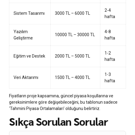
2-4
Sistem Tasarımı
3000 TL – 6000 TL
hafta
Yazılım
4-8
10000 TL – 30000 TL
Geliştirme
hafta
1-2
Eğitim ve Destek
2000 TL – 5000 TL
hafta
1-3
Veri Aktarımı
1500 TL – 4000 TL
hafta
Fiyatların proje kapsamına, güncel piyasa koşullarına ve
gereksinimlere göre değişebileceğini, bu tablonun sadece
‘Tahmini Piyasa Ortalamaları’ olduğunu belirtiriz.
Sıkça Sorulan Sorular