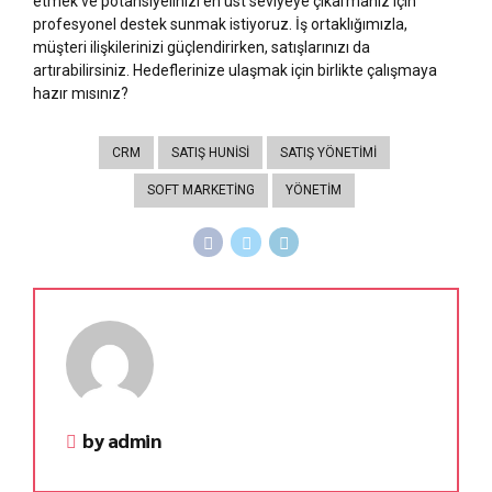
etmek ve potansiyelinizi en üst seviyeye çıkarmanız için
profesyonel destek sunmak istiyoruz. İş ortaklığımızla,
müşteri ilişkilerinizi güçlendirirken, satışlarınızı da
artırabilirsiniz. Hedeflerinize ulaşmak için birlikte çalışmaya
hazır mısınız?
CRM
SATIŞ HUNISI
SATIŞ YÖNETIMI
SOFT MARKETING
YÖNETIM
by admin