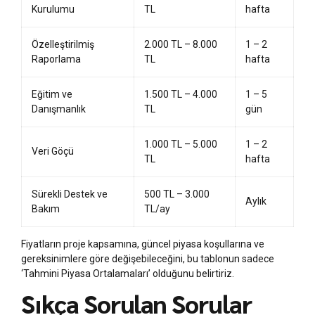
Kurulumu
TL
hafta
Özelleştirilmiş
2.000 TL – 8.000
1 – 2
Raporlama
TL
hafta
Eğitim ve
1.500 TL – 4.000
1 – 5
Danışmanlık
TL
gün
1.000 TL – 5.000
1 – 2
Veri Göçü
TL
hafta
Sürekli Destek ve
500 TL – 3.000
Aylık
Bakım
TL/ay
Fiyatların proje kapsamına, güncel piyasa koşullarına ve
gereksinimlere göre değişebileceğini, bu tablonun sadece
‘Tahmini Piyasa Ortalamaları’ olduğunu belirtiriz.
Sıkça Sorulan Sorular