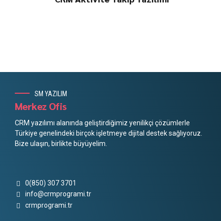
SM YAZILIM
Merkez Ofis
CRM yazılımı alanında geliştirdiğimiz yenilikçi çözümlerle
Türkiye genelindeki birçok işletmeye dijital destek sağlıyoruz.
Bize ulaşın, birlikte büyüyelim.
0(850) 307 3701
info@crmprogrami.tr
crmprogrami.tr